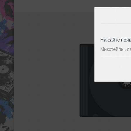
На сайте поя
Микстейпы, л