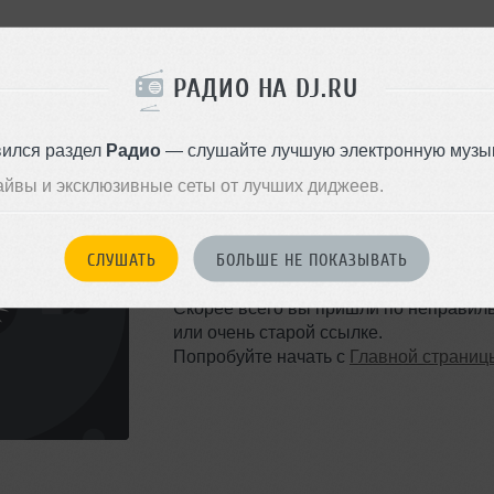
РАДИО НА DJ.RU
вился раздел
Радио
— слушайте лучшую электронную музык
айвы и эксклюзивные сеты от лучших диджеев.
ТАКОЙ СТРАНИЦЫ НЕ 
СЛУШАТЬ
БОЛЬШЕ НЕ ПОКАЗЫВАТЬ
Ошибка 404
Скорее всего вы пришли по неправил
или очень старой ссылке.
Попробуйте начать с
Главной страниц