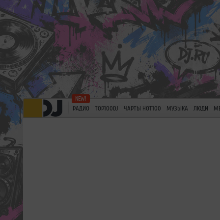
РАДИО
TOP100DJ
ЧАРТЫ HOT100
МУЗЫКА
ЛЮДИ
М