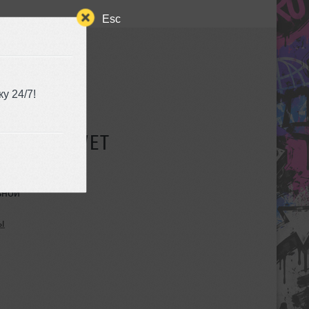
Esc
у 24/7!
СУЩЕСТВУЕТ
ьной
ы