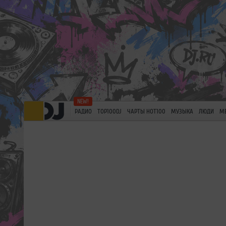
РАДИО
TOP100DJ
ЧАРТЫ HOT100
МУЗЫКА
ЛЮДИ
М