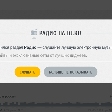
РАДИО НА DJ.RU
DЖЕК
вился раздел
Радио
— слушайте лучшую электронную музык
айвы и эксклюзивные сеты от лучших диджеев.
СЛУШАТЬ
БОЛЬШЕ НЕ ПОКАЗЫВАТЬ
о в россии
H
36
22 раза
2
43 MB, 192 kbps 