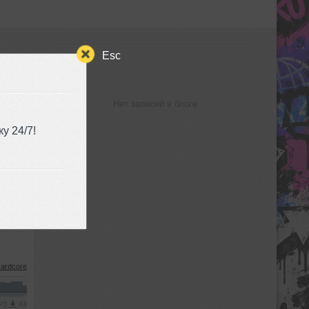
Esc
БЛОГ
Нет записей в блоге
у 24/7!
ardcore
MP3
44