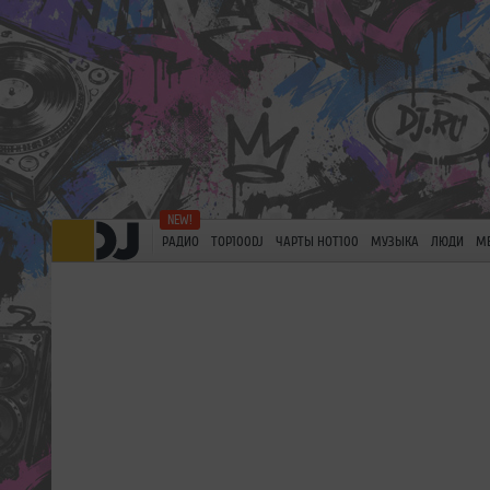
РАДИО
TOP100DJ
ЧАРТЫ HOT100
МУЗЫКА
ЛЮДИ
М