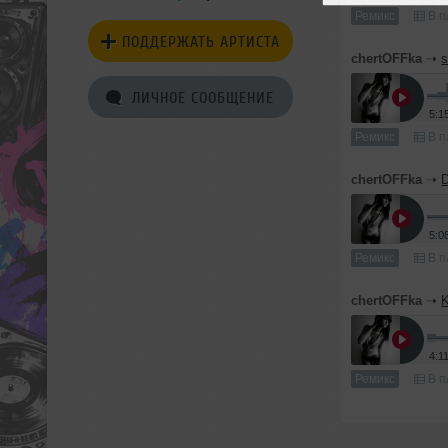
Ремикс
В п
ПОДДЕРЖАТЬ АРТИСТА
chertOFFka
➝
s
ЛИЧНОЕ СООБЩЕНИЕ
5:1
Ремикс
В п
chertOFFka
➝
D
5:0
Ремикс
В п
chertOFFka
➝
K
4:1
Ремикс
В п