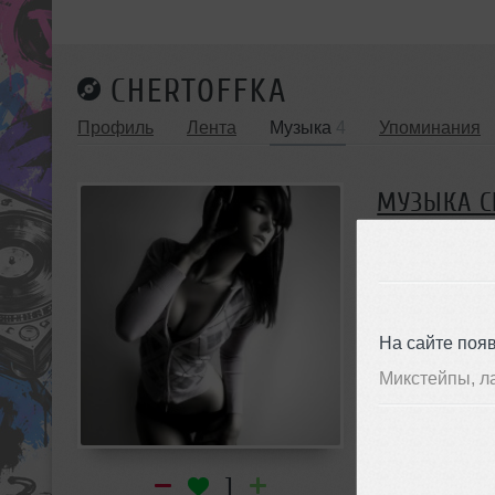
CHERTOFFKA
Профиль
Лента
Музыка
4
Упоминания
МУЗЫКА C
Ремиксы
4
На сайте поя
Ремиксы
Микстейпы, л
chertOFFka
➝
M
1
5:2