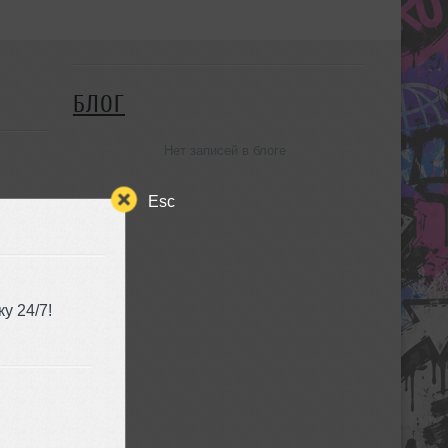
БЛОГ
Нет записей в блоге
Esc
у 24/7!
o House
MP3
46