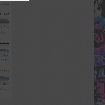
та 2011
o House
MP3
46
та 2011
o House
MP3
49
та 2011
o House
MP3
45
та 2011