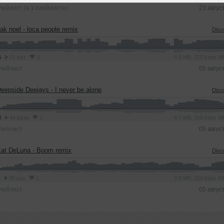
лейлист (в 1 плейлисте)
23 авгус
ak noel - loca people remix
Disc
5
51 раз
3
4.8 MB, 320 kbps 
лейлист
05 авгус
eepside Deejays - I never be alone
Disc
8
44 раза
2
4.7 MB, 320 kbps 
лейлист
05 авгус
at DeLuna - Boom remix
Disc
1
30 раз
1
3.8 MB, 320 kbps 
лейлист
05 авгус