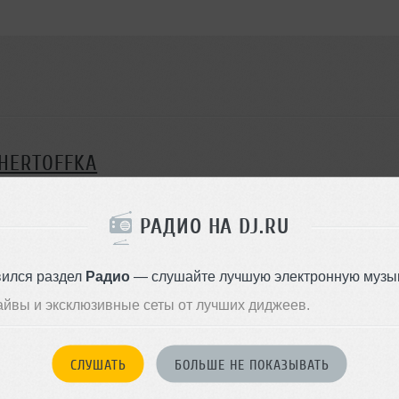
HERTOFFKA
РАДИО НА DJ.RU
вился раздел
Радио
— слушайте лучшую электронную музык
айвы и эксклюзивные сеты от лучших диджеев.
aks Barskih - Teryayu tebya remix
Disc
СЛУШАТЬ
БОЛЬШЕ НЕ ПОКАЗЫВАТЬ
0
46 раз
3
4.9 MB, 320 kbps 