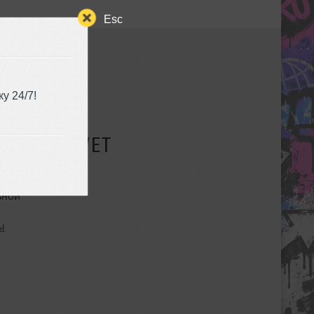
Esc
у 24/7!
СУЩЕСТВУЕТ
ьной
ы