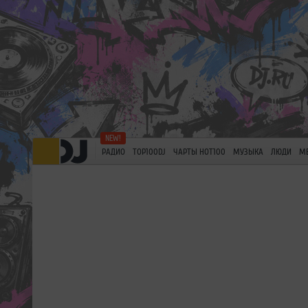
РАДИО
TOP100DJ
ЧАРТЫ HOT100
МУЗЫКА
ЛЮДИ
М