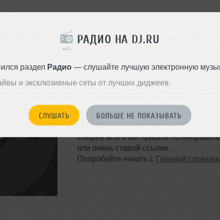
РАДИО НА DJ.RU
вился раздел
Радио
— слушайте лучшую электронную музык
айвы и эксклюзивные сеты от лучших диджеев.
ТАКОЙ СТРАНИЦЫ НЕ 
СЛУШАТЬ
БОЛЬШЕ НЕ ПОКАЗЫВАТЬ
Ошибка 404
Скорее всего вы пришли по неправил
или очень старой ссылке.
Попробуйте начать с
Главной страниц