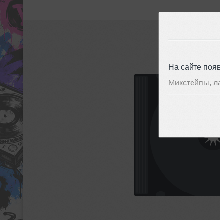
На сайте поя
Микстейпы, л