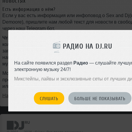
новостях
Есть информация о нём?
Если у вас есть информация или инфоповод о Sex and Dj(d
Demoore), пришлите нам любой текст для новости в своб
через наш Telegram бот.
Что может быть интересно:
громкие выступления, новы
коллаборации, туры, фестивали, подписание контрактов с
РАДИО НА DJ.RU
запуск собственного лейбла, ремиксы, радиошоу, мастер-к
награды, смена стиля или любые другие события из мира
На сайте появился раздел
Радио
— слушайте лучшу
музыки.
электронную музыку 24/7!
Можно писать на любом языке, даже с ошибками — наш ж
Микстейпы, лайвы и эксклюзивные сеты от лучших д
профессионально оформит материал и опубликует новость
или на следующий день.
Написать в @DjruBot
СЛУШАТЬ
БОЛЬШЕ НЕ ПОКАЗЫВАТЬ