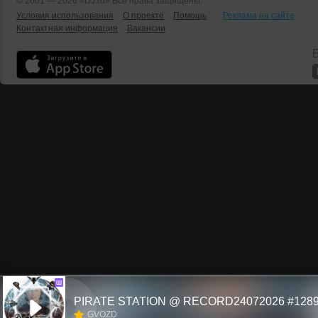
© 2001 — 2026 «DJ.ru» Все права защищены.
Условия использования
О проекте
Помощь
Реклама на сайте
Контактная информация
Вакансии
Б
Ш
PIRATE STATION @ RECORD24072026 #128
GVOZD