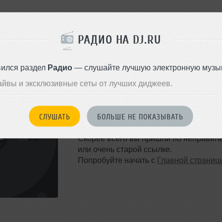
РАДИО НА DJ.RU
вился раздел
Радио
— слушайте лучшую электронную музык
айвы и эксклюзивные сеты от лучших диджеев.
ТАКОЙ СТРАНИЦЫ НЕ 
СЛУШАТЬ
БОЛЬШЕ НЕ ПОКАЗЫВАТЬ
Ошибка 404
Скорее всего вы пришли по неправил
или очень старой ссылке.
Попробуйте начать с
Главной страниц