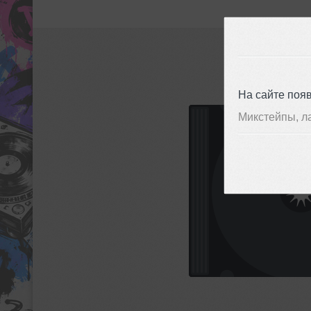
На сайте поя
Микстейпы, л