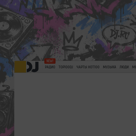
РАДИО
TOP100DJ
ЧАРТЫ HOT100
МУЗЫКА
ЛЮДИ
М