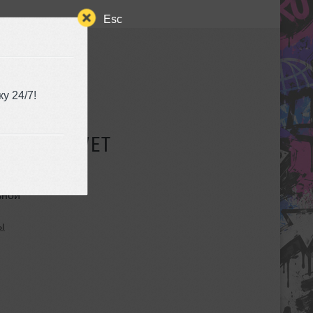
Esc
у 24/7!
СУЩЕСТВУЕТ
ьной
ы