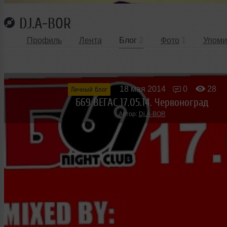
DJ.A-BOR
Профиль
Лента
Блог
2
Фото
1
Упоми
18 мая 2014
0
28
Личный блог
Б69 ВЕГАС 17.05.14. Червоноград
Автор:
Dj.A-BOR