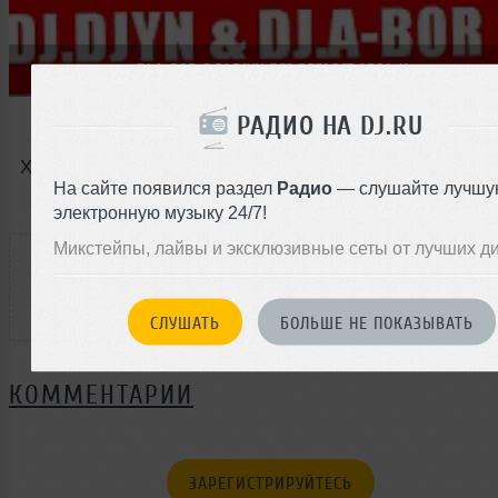
DJ.A-BOR & DJ.DJYN Б69 ВЕГАС 17.05.14. Червоноград
РАДИО НА DJ.RU
X
На сайте появился раздел
Радио
— слушайте лучшу
электронную музыку 24/7!
РЕЙТИНГ
Микстейпы, лайвы и эксклюзивные сеты от лучших д
3
СЛУШАТЬ
БОЛЬШЕ НЕ ПОКАЗЫВАТЬ
КОММЕНТАРИИ
ЗАРЕГИСТРИРУЙТЕСЬ