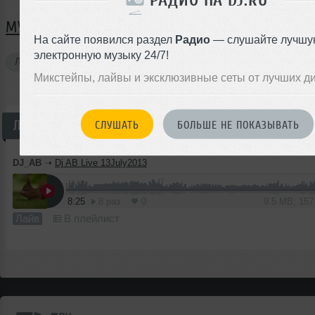
РАДИО НА DJ.RU
МУЗЫКА DJ_AB
На сайте появился раздел
Радио
— слушайте лучшу
электронную музыку 24/7!
Лайвы
1
Микстейпы, лайвы и эксклюзивные сеты от лучших д
Лайв
СЛУШАТЬ
БОЛЬШЕ НЕ ПОКАЗЫВАТЬ
DJ_AB
➝
Dj AB Live 13July2013
8:25
8 раз
0
9.5 MB, 15
Лайв
В плейлист