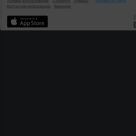
Условия использования
О проекте
Помощь
Реклама на сайте
Контактная информация
Вакансии
Б