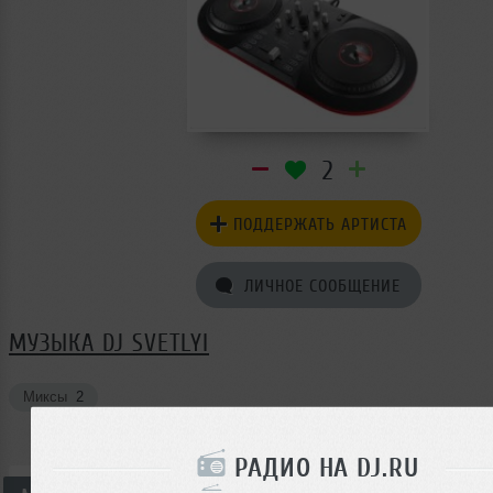
2
ПОДДЕРЖАТЬ АРТИСТА
ЛИЧНОЕ СООБЩЕНИЕ
МУЗЫКА DJ SVETLYI
Миксы
2
РАДИО НА DJ.RU