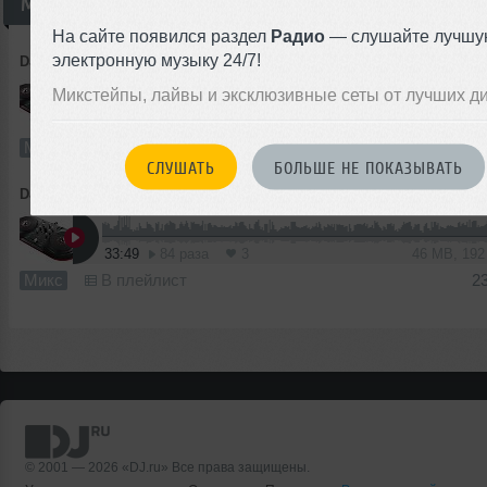
Миксы
На сайте появился раздел
Радио
— слушайте лучшу
электронную музыку 24/7!
DJ Svetlyi
➝
DJ Светлый В рИтМе HoUsE (#2)
Микстейпы, лайвы и эксклюзивные сеты от лучших д
25:56
140 раз
4
36 MB, 19
Микс
В плейлист
2
СЛУШАТЬ
БОЛЬШЕ НЕ ПОКАЗЫВАТЬ
DJ Svetlyi
➝
DJ Светлый В рИтМе HoUse ( # 1)
33:49
84 раза
3
46 MB, 19
Микс
В плейлист
2
© 2001 — 2026 «DJ.ru» Все права защищены.