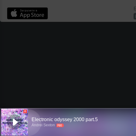
Б
П
Electronic odyssey 2000 part.5
Andrei Sexton