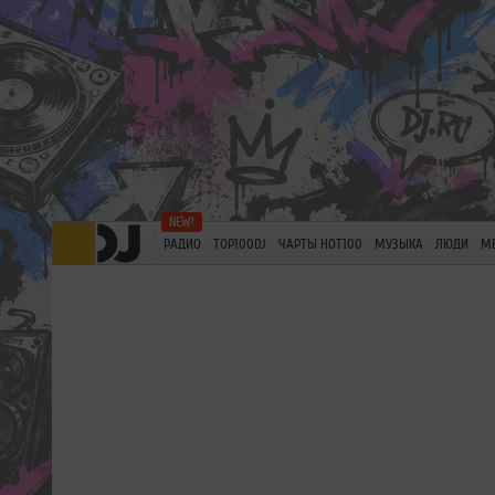
РАДИО
TOP100DJ
ЧАРТЫ HOT100
МУЗЫКА
ЛЮДИ
М