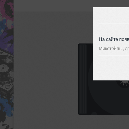
На сайте поя
Микстейпы, л