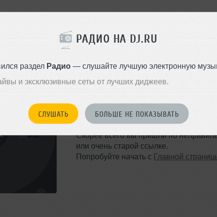
РАДИО НА DJ.RU
вился раздел
Радио
— слушайте лучшую электронную музык
айвы и эксклюзивные сеты от лучших диджеев.
ТАКОЙ СТРАНИЦЫ НЕ 
СЛУШАТЬ
БОЛЬШЕ НЕ ПОКАЗЫВАТЬ
Ошибка 404
Скорее всего вы пришли по неправил
или очень старой ссылке.
Попробуйте начать с
Главной страниц