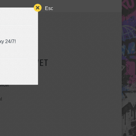
Esc
у 24/7!
СУЩЕСТВУЕТ
ьной
ы