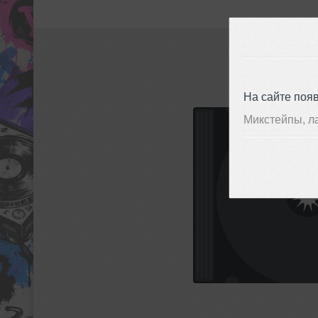
На сайте поя
Микстейпы, л