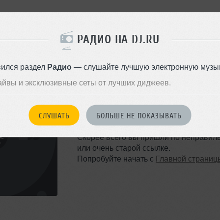
РАДИО НА DJ.RU
вился раздел
Радио
— слушайте лучшую электронную музык
айвы и эксклюзивные сеты от лучших диджеев.
ТАКОЙ СТРАНИЦЫ НЕ 
СЛУШАТЬ
БОЛЬШЕ НЕ ПОКАЗЫВАТЬ
Ошибка 404
Скорее всего вы пришли по неправил
или очень старой ссылке.
Попробуйте начать с
Главной страниц