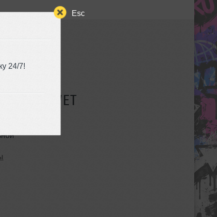
Esc
у 24/7!
СУЩЕСТВУЕТ
ьной
ы