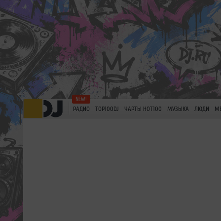
РАДИО
TOP100DJ
ЧАРТЫ HOT100
МУЗЫКА
ЛЮДИ
М