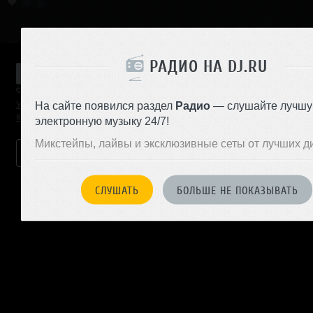
РАДИО НА DJ.RU
© 2001 — 2026 «DJ.ru» Все права защищены.
На сайте появился раздел
Радио
— слушайте лучш
Условия использования
О проекте
Помощь
Реклама на сайте
Контактная информация
Вакансии
электронную музыку 24/7!
Б
Микстейпы, лайвы и эксклюзивные сеты от лучших д
СЛУШАТЬ
БОЛЬШЕ НЕ ПОКАЗЫВАТЬ