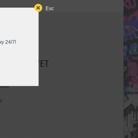
Esc
у 24/7!
СУЩЕСТВУЕТ
ьной
ы