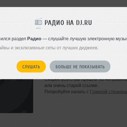
РАДИО НА DJ.RU
вился раздел
Радио
— слушайте лучшую электронную музык
айвы и эксклюзивные сеты от лучших диджеев.
ТАКОЙ СТРАНИЦЫ НЕ 
СЛУШАТЬ
БОЛЬШЕ НЕ ПОКАЗЫВАТЬ
Ошибка 404
Скорее всего вы пришли по неправил
или очень старой ссылке.
Попробуйте начать с
Главной страниц