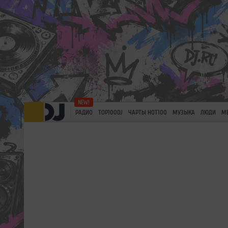
РАДИО
TOP100DJ
ЧАРТЫ HOT100
МУЗЫКА
ЛЮДИ
М