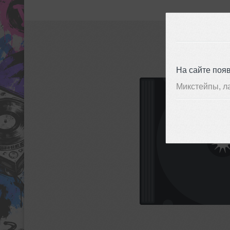
На сайте поя
Микстейпы, л