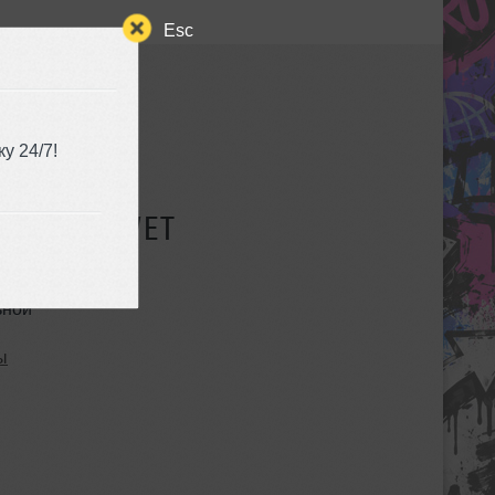
Esc
у 24/7!
СУЩЕСТВУЕТ
ьной
ы