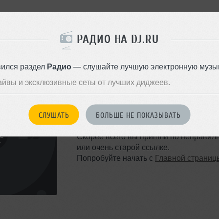
РАДИО НА DJ.RU
вился раздел
Радио
— слушайте лучшую электронную музык
айвы и эксклюзивные сеты от лучших диджеев.
ТАКОЙ СТРАНИЦЫ НЕ 
СЛУШАТЬ
БОЛЬШЕ НЕ ПОКАЗЫВАТЬ
Ошибка 404
Скорее всего вы пришли по неправил
или очень старой ссылке.
Попробуйте начать с
Главной страниц