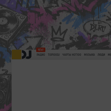
РАДИО
TOP100DJ
ЧАРТЫ HOT100
МУЗЫКА
ЛЮДИ
М