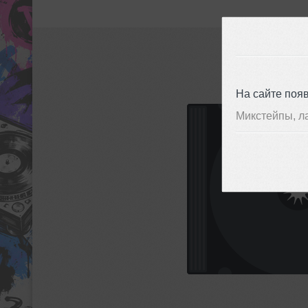
На сайте поя
Микстейпы, л