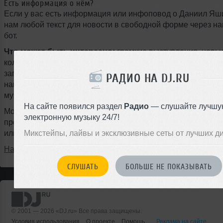
Есть информация о нём?
Если у вас есть информация или инфоповод о Даниил Яш
нам любой текст для новости в свободной форме через на
бот.
Что может быть интересно:
громкие выступления, новы
коллаборации, туры, фестивали, подписание контрактов с
запуск собственного лейбла, ремиксы, радиошоу, мастер-к
РАДИО НА DJ.RU
награды, смена стиля или любые другие события из мира
музыки.
На сайте появился раздел
Радио
— слушайте лучшу
Можно писать на любом языке, даже с ошибками — наш ж
электронную музыку 24/7!
профессионально оформит материал и опубликует новость
Микстейпы, лайвы и эксклюзивные сеты от лучших д
или на следующий день.
Написать в @DjruBot
СЛУШАТЬ
БОЛЬШЕ НЕ ПОКАЗЫВАТЬ
© 2001 — 2026 «DJ.ru» Все права защищены.
Условия использования
О проекте
Помощь
Реклама на сайте