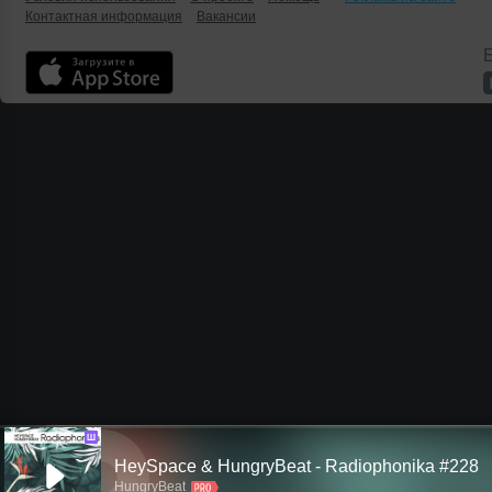
Контактная информация
Вакансии
Б
Ш
HeySpace & HungryBeat - Radiophonika #228
HungryBeat