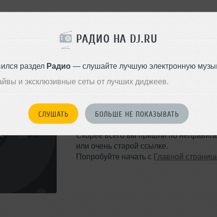
РАДИО НА DJ.RU
вился раздел
Радио
— слушайте лучшую электронную музык
айвы и эксклюзивные сеты от лучших диджеев.
ТАКОЙ СТРАНИЦЫ НЕ 
СЛУШАТЬ
БОЛЬШЕ НЕ ПОКАЗЫВАТЬ
Ошибка 404
Скорее всего вы пришли по неправил
или очень старой ссылке.
Попробуйте начать с
Главной страниц