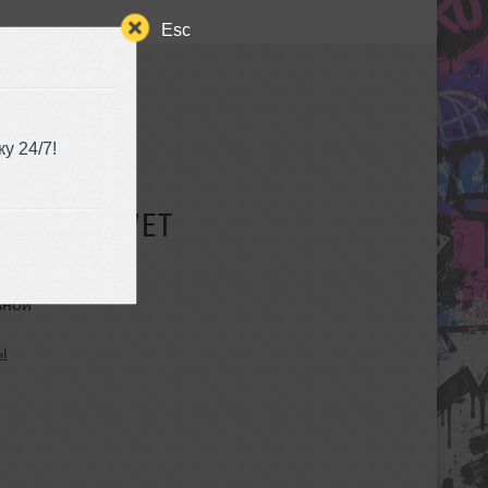
Esc
у 24/7!
СУЩЕСТВУЕТ
ьной
ы