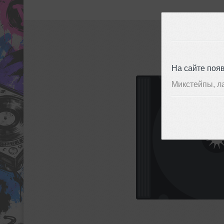
На сайте поя
Микстейпы, л