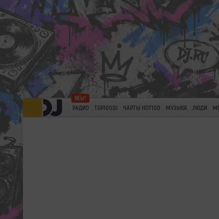
РАДИО
TOP100DJ
ЧАРТЫ HOT100
МУЗЫКА
ЛЮДИ
М