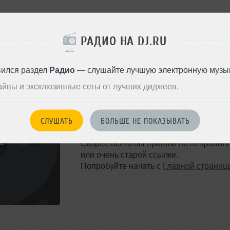
РАДИО НА DJ.RU
вился раздел
Радио
— слушайте лучшую электронную музык
айвы и эксклюзивные сеты от лучших диджеев.
ТАКОЙ СТРАНИЦЫ НЕ 
СЛУШАТЬ
БОЛЬШЕ НЕ ПОКАЗЫВАТЬ
Ошибка 404
Скорее всего вы пришли по неправил
или очень старой ссылке.
Попробуйте начать с
Главной страниц