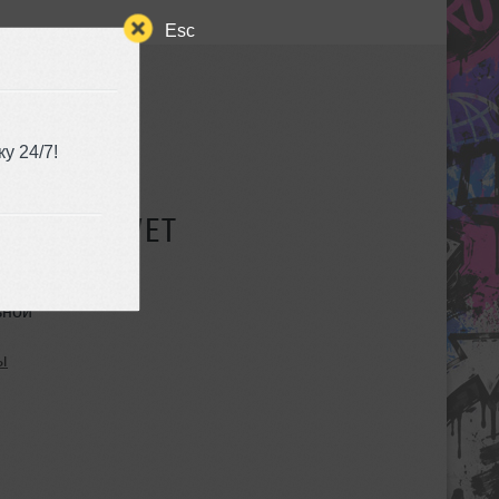
Esc
у 24/7!
СУЩЕСТВУЕТ
ьной
ы