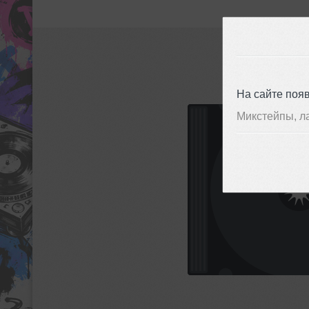
На сайте поя
Микстейпы, л