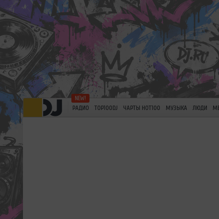
РАДИО
TOP100DJ
ЧАРТЫ HOT100
МУЗЫКА
ЛЮДИ
М