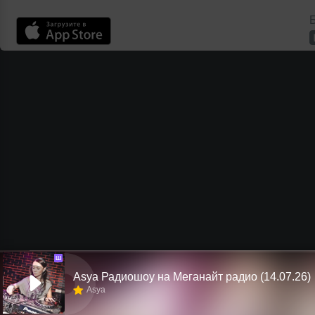
Б
Ш
Asya Радиошоу на Меганайт радио (14.07.26)
Asya