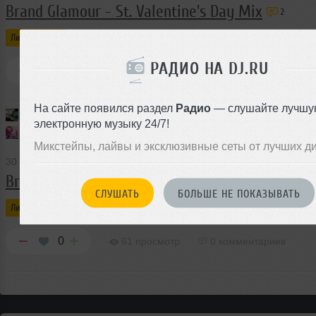
Brand Glamour - St. Valentine's Day Mix
2
Личный блог
Brand Glamour
РАДИО НА DJ.RU
0
66 просмотров
2 комментария
На сайте появился раздел
Радио
— слушайте лучшу
Модератор
31 марта 2009:
сенкс
электронную музыку 24/7!
Brand Glamour
31 марта 2009:
Тебе спасибо, что уделил внимание!
Микстейпы, лайвы и эксклюзивные сеты от лучших д
30 марта 2009
Brand Glamour - Tinsmith Mix 2: St. Valentine's
СЛУШАТЬ
БОЛЬШЕ НЕ ПОКАЗЫВАТЬ
Личный блог
Brand Glamour
0
61 просмотр
0 комментариев