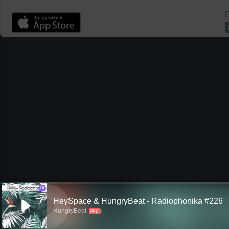
Б
Ш
HeySpace & HungryBeat - Radiophonika #226
HungryBeat