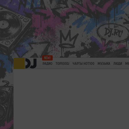
РАДИО
TOP100DJ
ЧАРТЫ HOT100
МУЗЫКА
ЛЮДИ
М