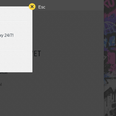
Esc
у 24/7!
СУЩЕСТВУЕТ
ьной
ы