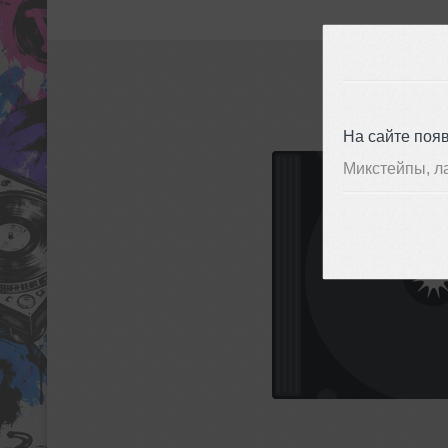
На сайте поя
Микстейпы, л