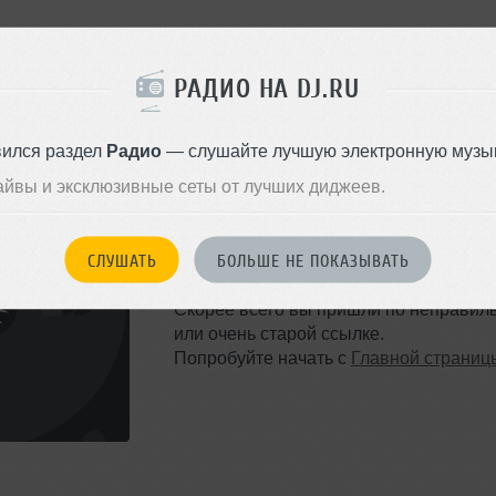
РАДИО НА DJ.RU
вился раздел
Радио
— слушайте лучшую электронную музык
айвы и эксклюзивные сеты от лучших диджеев.
ТАКОЙ СТРАНИЦЫ НЕ 
СЛУШАТЬ
БОЛЬШЕ НЕ ПОКАЗЫВАТЬ
Ошибка 404
Скорее всего вы пришли по неправил
или очень старой ссылке.
Попробуйте начать с
Главной страниц