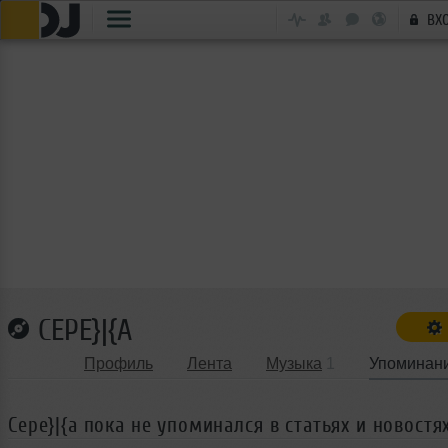
ВХ
CEPE}|{A
Профиль
Лента
Музыка
1
Упоминан
Cepe}|{a пока не упоминался в статьях и новостя