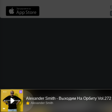
Б
Ш
Alexander Smith - Выходим На Орбиту Vol.272
Alexander Smith