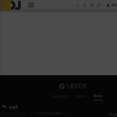
ВХ
SAVOY
Профиль
Лента
Фото
клуб
01 ноября 2013
←
1 из 4 фотографий
→
Вид