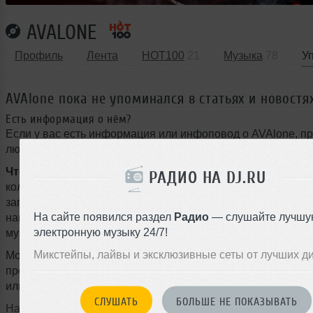
AVALONE
Профиль
Лента
HOT100
21
Музыка
78
У
AVAlone пока не упоминался в статьях и новостя
Есть информация о нём?
Если у вас есть информация или инфоповод о AVAlone, п
любой текст для новости в свободной форме через наш Tel
Что может быть интересно:
громкие выступления, новы
РАДИО НА DJ.RU
коллаборации, туры, фестивали, подписание контрактов с
запуск собственного лейбла, ремиксы, радиошоу, мастер-к
На сайте появился раздел
Радио
— слушайте лучшу
награды, смена стиля или любые другие события из мира
электронную музыку 24/7!
музыки.
Микстейпы, лайвы и эксклюзивные сеты от лучших д
Можно писать на любом языке, даже с ошибками — наш ж
профессионально оформит материал и опубликует новость
или на следующий день.
СЛУШАТЬ
БОЛЬШЕ НЕ ПОКАЗЫВАТЬ
Написать в @DjruBot