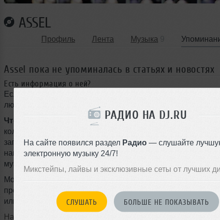
ASSEL
Профиль
Лента
Музыка
9
Упоминан
Assel пока не упоминалась в статьях и новостях
Есть информация о ней?
Если у вас есть информация или инфоповод о Assel, при
любой текст для новости в свободной форме через наш Tel
РАДИО НА DJ.RU
Что может быть интересно:
громкие выступления, новы
коллаборации, туры, фестивали, подписание контрактов с
запуск собственного лейбла, ремиксы, радиошоу, мастер-к
На сайте появился раздел
Радио
— слушайте лучшу
награды, смена стиля или любые другие события из мира
электронную музыку 24/7!
музыки.
Микстейпы, лайвы и эксклюзивные сеты от лучших д
Можно писать на любом языке, даже с ошибками — наш ж
профессионально оформит материал и опубликует новость
или на следующий день.
СЛУШАТЬ
БОЛЬШЕ НЕ ПОКАЗЫВАТЬ
Написать в @DjruBot