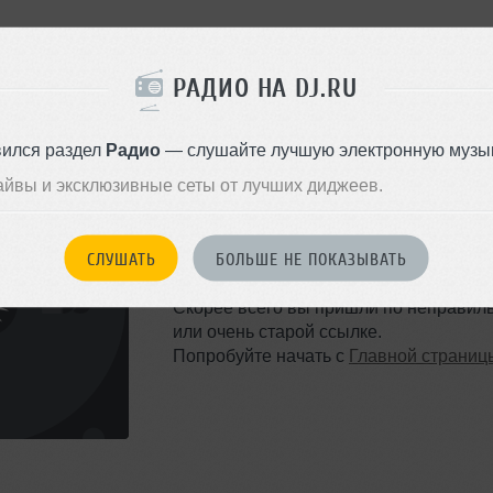
РАДИО НА DJ.RU
вился раздел
Радио
— слушайте лучшую электронную музык
айвы и эксклюзивные сеты от лучших диджеев.
ТАКОЙ СТРАНИЦЫ НЕ 
СЛУШАТЬ
БОЛЬШЕ НЕ ПОКАЗЫВАТЬ
Ошибка 404
Скорее всего вы пришли по неправил
или очень старой ссылке.
Попробуйте начать с
Главной страниц