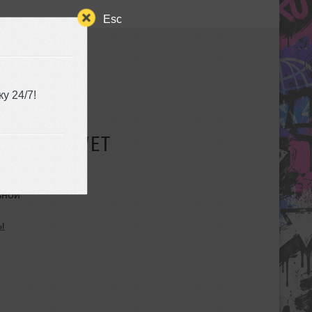
Esc
у 24/7!
СУЩЕСТВУЕТ
ьной
ы