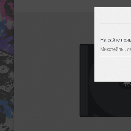
На сайте поя
Микстейпы, л