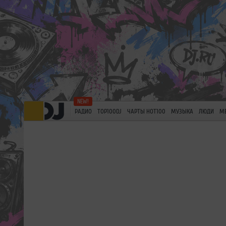
РАДИО
TOP100DJ
ЧАРТЫ HOT100
МУЗЫКА
ЛЮДИ
М