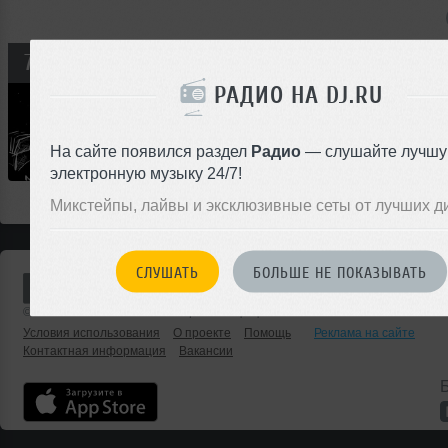
М
ARTI
72
Dj ARTI - Mix on Fabrika(Live)
РАДИО НА DJ.RU
Микс
9
7
Deep House
Club/Dance
00:00
На сайте появился раздел
Радио
— слушайте лучш
</>
27
35:38
301
электронную музыку 24/7!
Микстейпы, лайвы и эксклюзивные сеты от лучших д
СЛУШАТЬ
БОЛЬШЕ НЕ ПОКАЗЫВАТЬ
© 2001 — 2026 «DJ.ru» Все права защищены.
Условия использования
О проекте
Помощь
Реклама на сайте
Контактная информация
Вакансии
Б