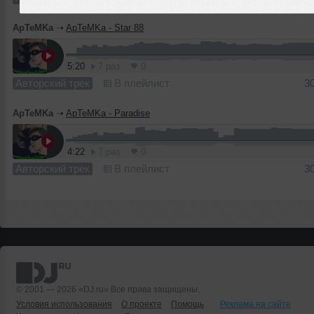
ApTeMKa
➝
ApTeMKa - Star 88
5:20
7 раз
0
Авторский трек
В плейлист
3
ApTeMKa
➝
ApTeMKa - Paradise
4:22
7 раз
0
Авторский трек
В плейлист
3
© 2001 — 2026 «DJ.ru» Все права защищены.
Условия использования
О проекте
Помощь
Реклама на сайте