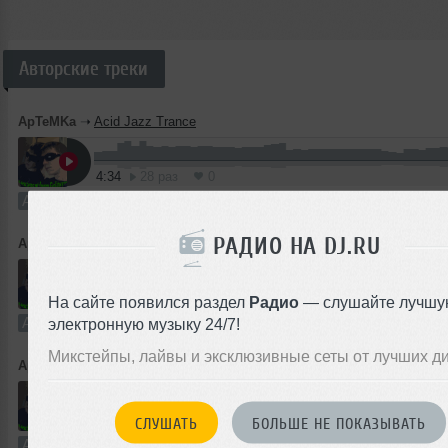
Авторские треки
ApTeMKa
➝
Acid Jazz Trance
4:34
28 раз
0
Авторский трек
В плейлист
3
РАДИО НА DJ.RU
ApTeMKa
➝
ApTeMKa - Left 4 dead(Minimal techno mix)
4:40
19 раз
0
На сайте появился раздел
Радио
— слушайте лучшу
Авторский трек
В плейлист
3
электронную музыку 24/7!
Микстейпы, лайвы и эксклюзивные сеты от лучших д
ApTeMKa
➝
ApTeMKa - Happy Zero
5:16
13 раз
0
СЛУШАТЬ
БОЛЬШЕ НЕ ПОКАЗЫВАТЬ
Авторский трек
В плейлист
3