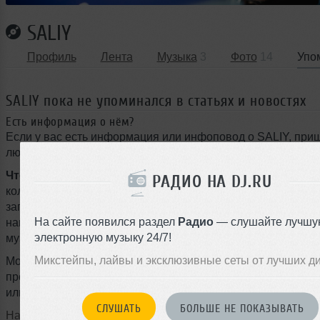
SALIY
Профиль
Лента
Музыка
3
Фото
14
Упо
SALIY пока не упоминался в статьях и новостях
Есть информация о нём?
Если у вас есть информация или инфоповод о SALIY, при
любой текст для новости в свободной форме через наш Tel
Что может быть интересно:
громкие выступления, новы
РАДИО НА DJ.RU
коллаборации, туры, фестивали, подписание контрактов с
запуск собственного лейбла, ремиксы, радиошоу, мастер-к
На сайте появился раздел
Радио
— слушайте лучшу
награды, смена стиля или любые другие события из мира
электронную музыку 24/7!
музыки.
Микстейпы, лайвы и эксклюзивные сеты от лучших д
Можно писать на любом языке, даже с ошибками — наш ж
профессионально оформит материал и опубликует новость
или на следующий день.
СЛУШАТЬ
БОЛЬШЕ НЕ ПОКАЗЫВАТЬ
Написать в @DjruBot