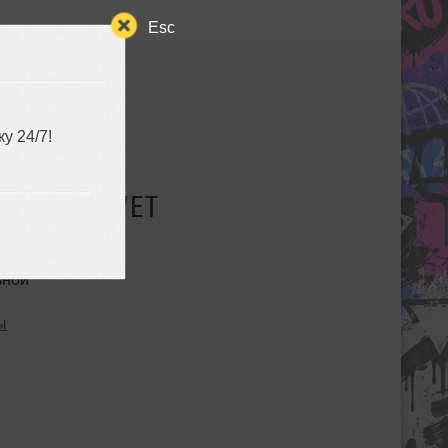
Esc
у 24/7!
СУЩЕСТВУЕТ
ьной
ы