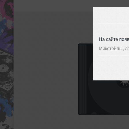
На сайте поя
Микстейпы, л