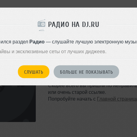
РАДИО НА DJ.RU
вился раздел
Радио
— слушайте лучшую электронную музык
айвы и эксклюзивные сеты от лучших диджеев.
ТАКОЙ СТРАНИЦЫ НЕ 
СЛУШАТЬ
БОЛЬШЕ НЕ ПОКАЗЫВАТЬ
Ошибка 404
Скорее всего вы пришли по неправил
или очень старой ссылке.
Попробуйте начать с
Главной страниц