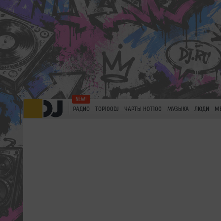
РАДИО
TOP100DJ
ЧАРТЫ HOT100
МУЗЫКА
ЛЮДИ
М