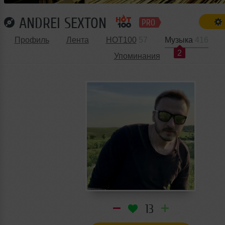
ANDREI SEXTON
Профиль
Лента
HOT100
57
Музыка
416
2
Упоминания
13