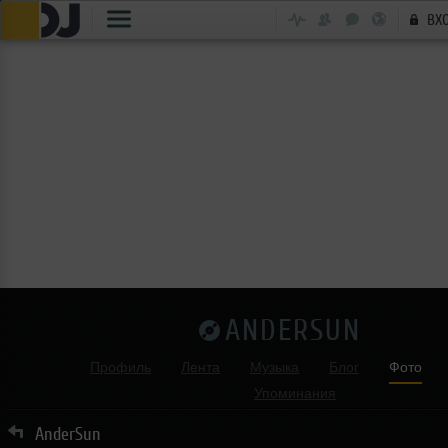
ВХ
ANDERSUN
Профиль
Лента
Музыка
Блог
Фото
Упоминания
AnderSun