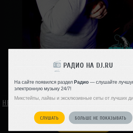
РАДИО НА DJ.RU
0
На сайте появился раздел
Радио
— слушайте лучшу
Поделиться с друзьями:
электронную музыку 24/7!
Микстейпы, лайвы и эксклюзивные сеты от лучших д
НЕТ ОТЗЫВОВ
СЛУШАТЬ
БОЛЬШЕ НЕ ПОКАЗЫВАТЬ
ЗАРЕГИСТРИРУЙТЕСЬ