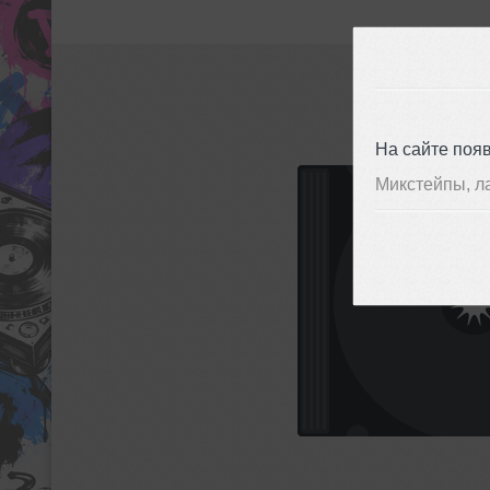
На сайте поя
Микстейпы, л