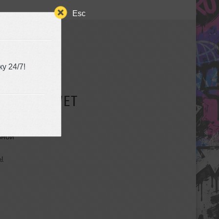
Esc
у 24/7!
СУЩЕСТВУЕТ
ьной
ы