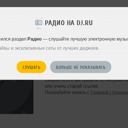
РАДИО НА DJ.RU
вился раздел
Радио
— слушайте лучшую электронную музык
айвы и эксклюзивные сеты от лучших диджеев.
ТАКОЙ СТРАНИЦЫ НЕ 
СЛУШАТЬ
БОЛЬШЕ НЕ ПОКАЗЫВАТЬ
Ошибка 404
Скорее всего вы пришли по неправил
или очень старой ссылке.
Попробуйте начать с
Главной страниц