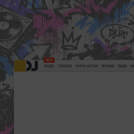
РАДИО
TOP100DJ
ЧАРТЫ HOT100
МУЗЫКА
ЛЮДИ
М