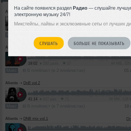
На сайте появился раздел
Радио
— слушайте лучшу
Alients
➝
Deep dnb mix
электронную музыку 24/7!
Микстейпы, лайвы и эксклюзивные сеты от лучших д
29:27
474 раза
48
67 MB, 32
Микс
В плейлист (в 4 плейлистах)
01
СЛУШАТЬ
БОЛЬШЕ НЕ ПОКАЗЫВАТЬ
Alients
➝
Liquid dnb mix vol.1
19:02
292 раза
27
44 MB, 32
Микс
В плейлист (в 2 плейлистах)
01
Alients
➝
DnB vol.2
41:14
627 раз
71
38 MB, 128
Микс
В плейлист (в 7 плейлистах)
18
Alients
➝
DNB mix vol.1