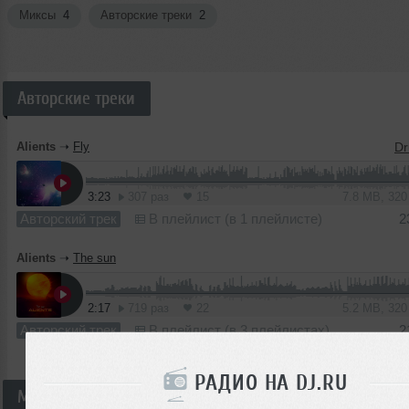
Миксы
4
Авторские треки
2
Авторские треки
Alients
➝
Fly
3:23
307 раз
15
7.8 MB, 32
Авторский трек
В плейлист (в 1 плейлисте)
2
Alients
➝
The sun
2:17
719 раз
22
5.2 MB, 32
Авторский трек
В плейлист (в 3 плейлистах)
2
РАДИО НА DJ.RU
Миксы