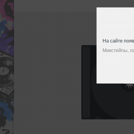
На сайте поя
Микстейпы, л