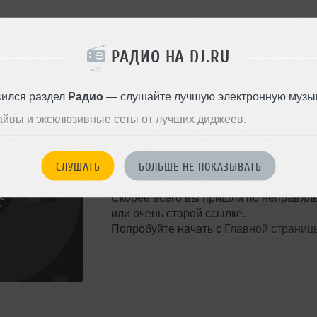
РАДИО НА DJ.RU
вился раздел
Радио
— слушайте лучшую электронную музык
айвы и эксклюзивные сеты от лучших диджеев.
ТАКОЙ СТРАНИЦЫ НЕ 
СЛУШАТЬ
БОЛЬШЕ НЕ ПОКАЗЫВАТЬ
Ошибка 404
Скорее всего вы пришли по неправил
или очень старой ссылке.
Попробуйте начать с
Главной страниц