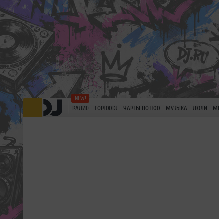
РАДИО
TOP100DJ
ЧАРТЫ HOT100
МУЗЫКА
ЛЮДИ
М