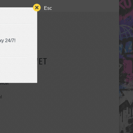
Esc
у 24/7!
СУЩЕСТВУЕТ
ьной
ы