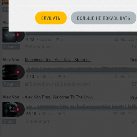
5:06
46 раз
5
12 MB, 320
Ремикс
В плейлист
07
СЛУШАТЬ
БОЛЬШЕ НЕ ПОКАЗЫВАТЬ
Alex Von
➝
Johnny Beast - Beastseller (Alex Von Remix)
4:40
61 раз
6
11 MB, 320
Ремикс
В плейлист
07
Alex Von
➝
Moonbeam feat. Avis Vox - Storm of Clouds (Alex Von Remix)
4:13
149 раз
8
10 MB, 320
Ремикс
В плейлист (в 2 плейлистах)
07
Alex Von
➝
Alex Von Pres. Welcome To The Universe - The Attraction Of The Planets (Part I)
65:16
30 раз
3
150 MB, 320
Микс
В плейлист
04