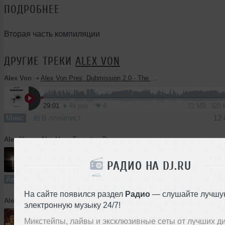
ПОДРОБНЕЕ
Вторая часть компиляции
ДРУГИЕ ТРЕКИ
ALEX VON
Alex Von
➝
Alex Von Pres. Dubmission 2.0 - The Neurocyte (Light Side)
29:01
49 раз
4
72 MB, 320
Микс
В плейлист
12 
Alex Von
➝
Alex Von - Forgotten Dreams
РАДИО НА DJ.RU
3:30
66 раз
4
10 MB, 320 
Авторский трек
В плейлист
07
На сайте появился раздел
Радио
— слушайте лучшу
Alex Von
➝
J-Soul feat. Leusin - Morning Light (Alex Von Remix)
электронную музыку 24/7!
Микстейпы, лайвы и эксклюзивные сеты от лучших д