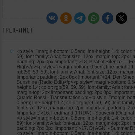
ТРЕК-ЛИСТ
<p style="margin-bottom: 0.5em; line-height: 1.4; color: 
01
59); font-family: Arial; font-size: 12px; margin-top: 2px !i
padding: 2px 0px !important;">13. Beat of Silence
— For
High</p><p style="margin-bottom: 0.5em; line-height: 1.4
rgb(59, 59, 59); font-family: Arial; font-size: 12px; margi
!important; padding: 2px 0px !important;">14. Den Shen
Sunshine (Radio Edit)</p><p style="margin-bottom: 0.5e
height: 1.4; color: rgb(59, 59, 59); font-family: Arial; font
margin-top: 2px !important; padding: 2px 0px !important
Quardo Rossi - Transmutation</p><p style="margin-bot
0.5em; line-height: 1.4; color: rgb(59, 59, 59); font-family:
font-size: 12px; margin-top: 2px !important; padding: 2p
!important;">16. Ferdinand (FRDN) - Souvenir (Original
<p style="margin-bottom: 0.5em; line-height: 1.4; color: 
59); font-family: Arial; font-size: 12px; margin-top: 2px !i
padding: 2px 0px !important;">17. Dj AGNI - Summer 
<p style="margin-bottom: 0.5em; line-height: 1.4; color: 