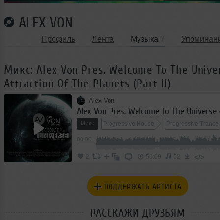
ALEX VON
Профиль
Лента
Музыка
7
Упоминан
Микс: Alex Von Pres. Welcome To The Unive
Attraction Of The Planets (Part II)
Alex Von
Микс
Progressive House
Progressive Trance
00:00
</>
2
59:09
62
ПОДДЕРЖАТЬ АРТИСТА
РАССКАЖИ ДРУЗЬЯМ