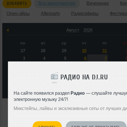
ДОБАВИТЬ
Все мероприятия
Вечеринки
Ко
Опен-эйры
Afterparty
Радиоэфиры
Фестив
Август
2026
пн
вт
ср
чт
пт
с
27
28
29
30
31
3
4
5
6
7
10
11
12
13
14
1
17
18
19
20
21
2
РАДИО НА DJ.RU
24
25
26
27
28
2
31
1
2
3
4
На сайте появился раздел
Радио
— слушайте лучшу
электронную музыку 24/7!
Микстейпы, лайвы и эксклюзивные сеты от лучших д
Ни одного события по запросу &laquo;Zo.Rina&raquo;
будущем нас не ожидает.