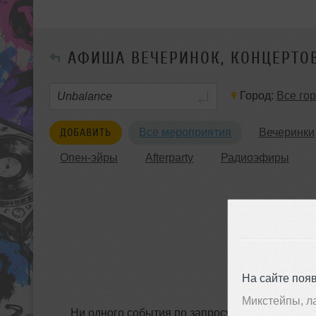
АФИША ВЕЧЕРИНОК, КОНЦЕРТО
Город:
Все го
ДОБАВИТЬ
Все мероприятия
Вечеринки
Опен-эйры
Afterparty
Радиоэфиры
На сайте поя
Микстейпы, л
Ни одного события по запросу &laquo;Unbala