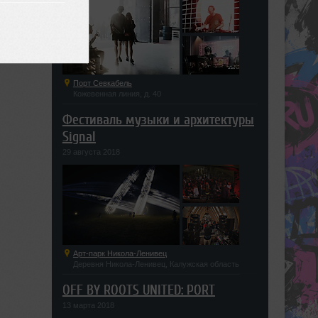
Порт Севкабель
Кожевенная линия, д. 40
Фестиваль музыки и архитектуры
Signal
29 августа 2018
Арт-парк Никола-Ленивец
Деревня Никола-Ленивец, Калужская область
OFF BY ROOTS UNITED: PORT
13 марта 2018