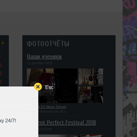
ФОТООТЧЁТЫ
Наши ученики
с
12 декабря 2025
2
9
6
Esc
3
0
6
Union DJ Music School
Пресненская наб. 8с1
у 24/7!
Present Perfect Festival 2018
29 августа 2018