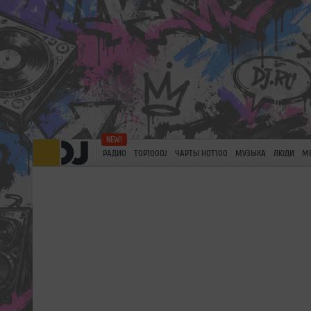
РАДИО
TOP100DJ
ЧАРТЫ HOT100
МУЗЫКА
ЛЮДИ
М