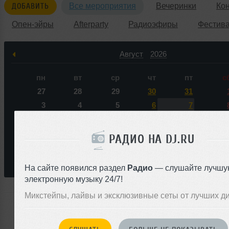
ДОБАВИТЬ
Все мероприятия
Вечеринки
Ко
Опен-эйры
Afterparty
Радиоэфиры
Фестив
Август
2026
пн
вт
ср
чт
пт
с
27
28
29
30
31
3
4
5
6
7
10
11
12
13
14
1
17
18
19
20
21
2
РАДИО НА DJ.RU
24
25
26
27
28
2
31
1
2
3
4
На сайте появился раздел
Радио
— слушайте лучшу
электронную музыку 24/7!
Микстейпы, лайвы и эксклюзивные сеты от лучших д
Ни одного события по запросу &laquo;Tik Tak Toy&raqu
ближайшем будущем нас не ожидает.