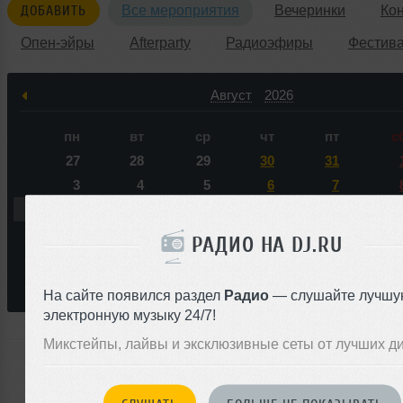
ДОБАВИТЬ
Все мероприятия
Вечеринки
Ко
Опен-эйры
Afterparty
Радиоэфиры
Фестив
Август
2026
пн
вт
ср
чт
пт
с
27
28
29
30
31
3
4
5
6
7
10
11
12
13
14
1
17
18
19
20
21
2
РАДИО НА DJ.RU
24
25
26
27
28
2
31
1
2
3
4
На сайте появился раздел
Радио
— слушайте лучшу
электронную музыку 24/7!
Микстейпы, лайвы и эксклюзивные сеты от лучших д
Ни одного события по запросу &laquo;Sergey Popow&r
ближайшем будущем нас не ожидает.