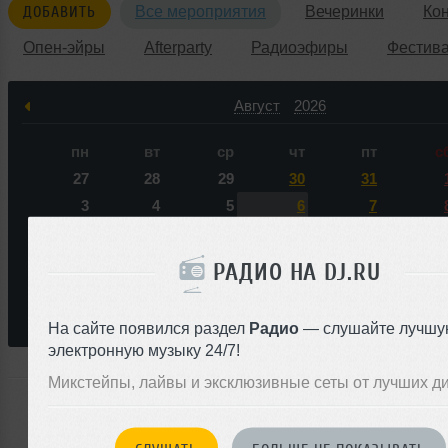
ДОБАВИТЬ
Все мероприятия
Вечеринки
Ко
Опен-эйры
Afterparty
Радиоэфиры
Фестив
Август
2026
пн
вт
ср
чт
пт
с
27
28
29
30
31
3
4
5
6
7
10
11
12
13
14
1
17
18
19
20
21
2
РАДИО НА DJ.RU
24
25
26
27
28
2
31
1
2
3
4
На сайте появился раздел
Радио
— слушайте лучшу
электронную музыку 24/7!
Микстейпы, лайвы и эксклюзивные сеты от лучших д
Ни одного события по запросу &laquo;Sasha Sunni&raq
ближайшем будущем нас не ожидает.