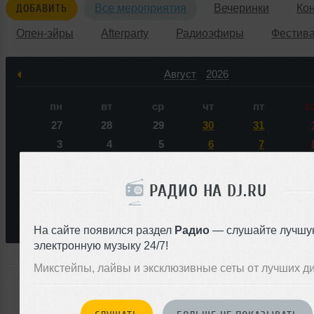
ДОБАВИТЬ
Все мероприятия
Вечеринки
Ко
Опен-эйры
Afterparty
Радиоэфиры
Фестив
Август
2026
пн
вт
ср
чт
пт
с
27
28
29
30
31
3
4
5
6
7
10
11
12
13
14
1
17
18
19
20
21
2
РАДИО НА DJ.RU
24
25
26
27
28
2
31
1
2
3
4
На сайте появился раздел
Радио
— слушайте лучшу
электронную музыку 24/7!
Микстейпы, лайвы и эксклюзивные сеты от лучших д
Ни одного события по запросу &laquo;RITEFITA&raquo
ближайшем будущем нас не ожидает.