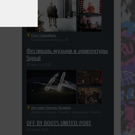
Порт Севкабель
Кожевенная линия, д. 40
Фестиваль музыки и архитектуры
Signal
29 августа 2018
Арт-парк Никола-Ленивец
Деревня Никола-Ленивец, Калужская область
OFF BY ROOTS UNITED: PORT
13 марта 2018