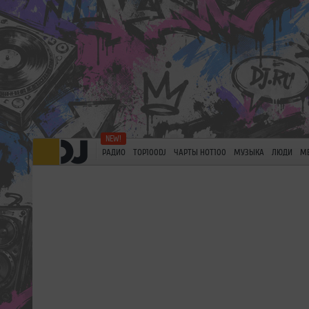
РАДИО
TOP100DJ
ЧАРТЫ HOT100
МУЗЫКА
ЛЮДИ
М