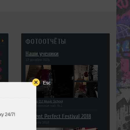
ФОТООТЧЁТЫ
Наши ученики
с
12 декабря 2025
2
9
6
Esc
3
0
6
Union DJ Music School
Пресненская наб. 8с1
у 24/7!
Present Perfect Festival 2018
29 августа 2018