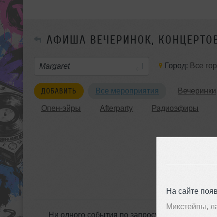
АФИША ВЕЧЕРИНОК, КОНЦЕРТО
Город:
Все го
ДОБАВИТЬ
Все мероприятия
Вечеринки
Опен-эйры
Afterparty
Радиоэфиры
На сайте поя
Микстейпы, л
Ни одного события по запросу &laquo;Margare