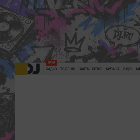
РАДИО
TOP100DJ
ЧАРТЫ HOT100
МУЗЫКА
ЛЮДИ
М