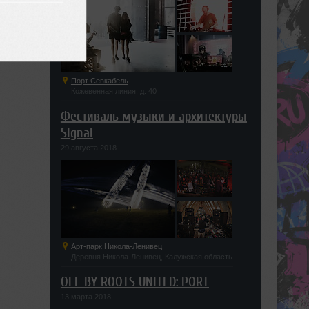
Порт Севкабель
Кожевенная линия, д. 40
Фестиваль музыки и архитектуры
Signal
29 августа 2018
Арт-парк Никола-Ленивец
Деревня Никола-Ленивец, Калужская область
OFF BY ROOTS UNITED: PORT
13 марта 2018