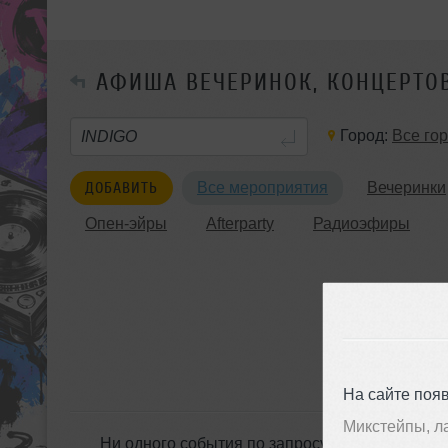
АФИША ВЕЧЕРИНОК, КОНЦЕРТО
Город:
Все го
ДОБАВИТЬ
Все мероприятия
Вечеринки
Опен-эйры
Afterparty
Радиоэфиры
На сайте поя
Микстейпы, л
Ни одного события по запросу &laquo;INDIGO