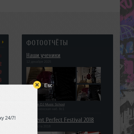
ФОТООТЧЁТЫ
Наши ученики
с
12 декабря 2025
2
9
6
Esc
3
0
6
Union DJ Music School
Пресненская наб. 8с1
у 24/7!
Present Perfect Festival 2018
29 августа 2018