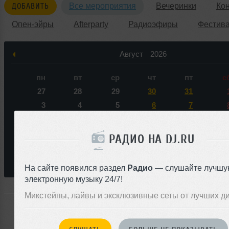
ДОБАВИТЬ
Все мероприятия
Вечеринки
Ко
Опен-эйры
Afterparty
Радиоэфиры
Фестив
Август
2026
пн
вт
ср
чт
пт
с
27
28
29
30
31
3
4
5
6
7
10
11
12
13
14
1
17
18
19
20
21
2
РАДИО НА DJ.RU
24
25
26
27
28
2
31
1
2
3
4
На сайте появился раздел
Радио
— слушайте лучшу
электронную музыку 24/7!
Микстейпы, лайвы и эксклюзивные сеты от лучших д
Ни одного события по запросу &laquo;Ангел неБес&raq
ближайшем будущем нас не ожидает.