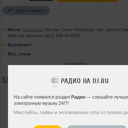
РЕДАКТИРОВАТЬ
Место:
Led Limon
,
Россия
,
Санкт-Петербург
,
наб. канала Гр
Невский проспект
,
(812) 438-14-50/52
Выступают:
Муз. стили:
Я ПОЙДУ
КОММЕНТАРИИ
РАДИО НА DJ.RU
На сайте появился раздел
Радио
— слушайте лучшу
ЗАРЕГИСТРИРУЙТЕСЬ
электронную музыку 24/7!
Микстейпы, лайвы и эксклюзивные сеты от лучших д
Или
войдите на сайт
чтобы оставить комментарий