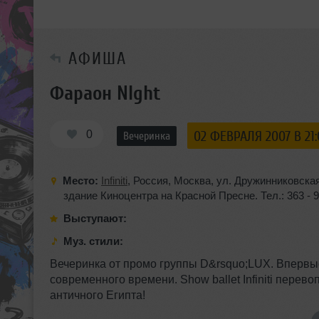
АФИША
Фараон NIght
0
02 ФЕВРАЛЯ 2007 В 21
Вечеринка
Место:
Infiniti
,
Россия
,
Москва
,
ул. Дружинниковска
здание Киноцентра на Красной Пресне. Тел.: 363 - 
Выступают:
Муз. стили:
Вечеринка от промо группы D&rsquo;LUX. Впервы
современного времени. Show ballet Infiniti перев
античного Египта!