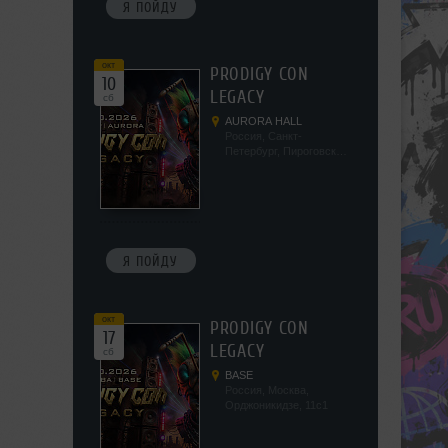
Я ПОЙДУ
окт
PRODIGY CON
10
LEGACY
сб
AURORA HALL
Россия, Санкт-
Петербург, Пироговская
наб, 5/2
Я ПОЙДУ
окт
PRODIGY CON
17
LEGACY
сб
BASE
Россия, Москва,
Орджоникидзе, 11с1