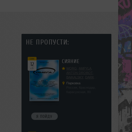
НЕ ПРОПУСТИ:
сен
СИЯНИЕ
12
сб
WORG
,
AMPYLA
,
ANTON DROBOT
,
BAIKALSKY
,
DARK
DILLER
,
FUCKOPSSS
,
Парковка
KALUGIN
,
KITEGNOM
,
Россия, Краснодар,
KODENKO
,
LEEYA
,
Карасунская, 80
MEDIKA
,
PRIZRAK
,
PUSHIN
,
RAS ALGETHI
,
RPMD
,
SHINPU
,
TRIGGER
,
UFF
,
YASYA
,
VERIGO
Я ПОЙДУ