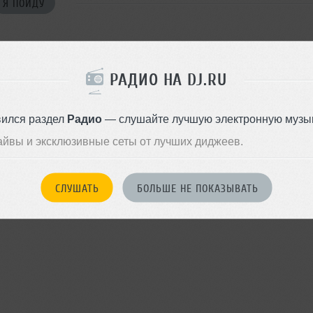
Я ПОЙДУ
РАДИО НА DJ.RU
войдите на сайт
Или
чтобы оставить комментарий
вился раздел
Радио
— слушайте лучшую электронную музык
айвы и эксклюзивные сеты от лучших диджеев.
СЛУШАТЬ
БОЛЬШЕ НЕ ПОКАЗЫВАТЬ