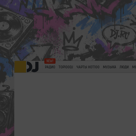
РАДИО
TOP100DJ
ЧАРТЫ HOT100
МУЗЫКА
ЛЮДИ
М