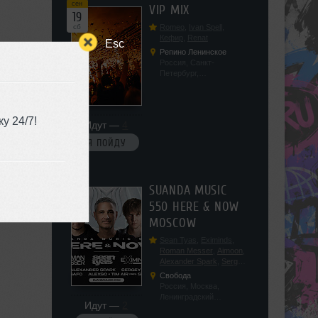
сен
VIP MIX
19
сб
Romeo
,
Ivan Spell
,
Кефир
,
Renat
Esc
Репино Ленинское
Россия, Санкт-
Петербург,
Ленинградская обл, п.
Ленинское, ул.
Советская 171
у 24/7!
Идут —
4
Я ПОЙДУ
сен
SUANDA MUSIC
19
550 HERE & NOW
сб
MOSCOW
Sean Tyas
,
Eximinds
,
Roman Messer
,
Aimoon
,
Alexander Spark
,
Sergey
Salekhov
,
Georgio Safo
,
Свобода
AlexSo
,
Tim Air
Россия, Москва,
Ленинградский
Идут —
2
проспект, 47с19