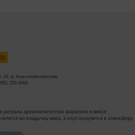
:00
я
,
15
,
м. Краснопресненская
,
9955
,
255-9056
е ритуалы древнеегипетских фараонов в миксе
оплотится во владычиц мира, а клуб погрузится в атмосферу