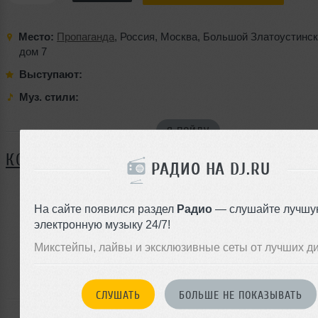
Место:
Пропаганда
,
Россия
,
Москва
,
Большой Златоустинск
дом 7
Выступают:
Муз. стили:
Я ПОЙДУ
КОММЕНТАРИИ
РАДИО НА DJ.RU
На сайте появился раздел
Радио
— слушайте лучшу
ЗАРЕГИСТРИРУЙТЕСЬ
электронную музыку 24/7!
Или
Микстейпы, лайвы и эксклюзивные сеты от лучших д
войдите на сайт
чтобы оставить комментарий
СЛУШАТЬ
БОЛЬШЕ НЕ ПОКАЗЫВАТЬ