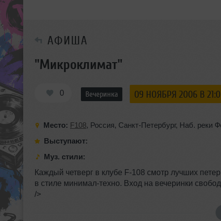
АФИША
"Микроклимат"
0
09 НОЯБРЯ 2006 В 21:
Вечеринка
Место:
F108
,
Россия
,
Санкт-Петербург
,
Наб. реки Ф
Выступают:
Муз. стили:
Каждый четверг в клубе F-108 смотр лучших пете
в стиле минимал-техно. Вход на вечеринки свободны
/>