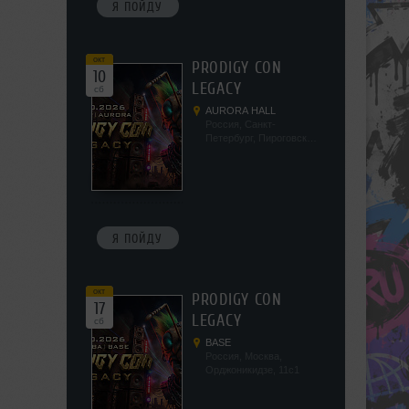
Я ПОЙДУ
окт
PRODIGY CON
10
LEGACY
сб
AURORA HALL
Россия, Санкт-
Петербург, Пироговская
наб, 5/2
Я ПОЙДУ
окт
PRODIGY CON
17
LEGACY
сб
BASE
Россия, Москва,
Орджоникидзе, 11с1