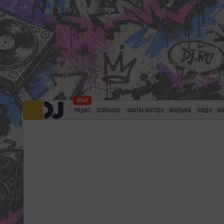
РАДИО
TOP100DJ
ЧАРТЫ HOT100
МУЗЫКА
ЛЮДИ
М