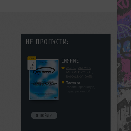
НЕ ПРОПУСТИ:
сен
СИЯНИЕ
12
сб
WORG
,
AMPYLA
,
ANTON DROBOT
,
BAIKALSKY
,
DARK
DILLER
,
FUCKOPSSS
,
Парковка
KALUGIN
,
KITEGNOM
,
Россия, Краснодар,
KODENKO
,
LEEYA
,
Карасунская, 80
MEDIKA
,
PRIZRAK
,
PUSHIN
,
RAS ALGETHI
,
RPMD
,
SHINPU
,
TRIGGER
,
UFF
,
YASYA
,
VERIGO
Я ПОЙДУ