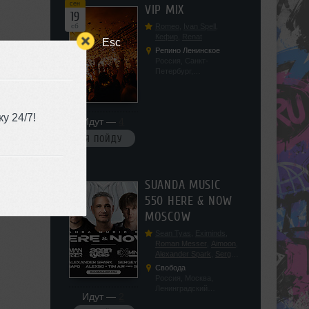
сен
VIP MIX
19
сб
Romeo
,
Ivan Spell
,
Кефир
,
Renat
Esc
Репино Ленинское
Россия, Санкт-
Петербург,
Ленинградская обл, п.
Ленинское, ул.
Советская 171
у 24/7!
Идут —
4
Я ПОЙДУ
сен
SUANDA MUSIC
19
550 HERE & NOW
сб
MOSCOW
Sean Tyas
,
Eximinds
,
Roman Messer
,
Aimoon
,
Alexander Spark
,
Sergey
Salekhov
,
Georgio Safo
,
Свобода
AlexSo
,
Tim Air
Россия, Москва,
Ленинградский
Идут —
2
проспект, 47с19